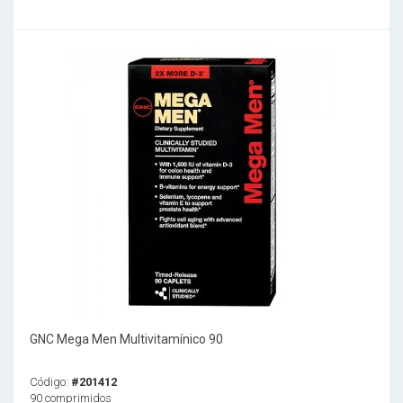
GNC Mega Men Multivitamínico 90
Código:
#201412
90 comprimidos