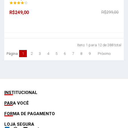
R$249,00
R$299,00
Itens 1 para 12 de 388 total
Página:
1
2
3
4
5
6
7
8
9
Próximo
INSTITUCIONAL
PARA VOCÊ
FORMA DE PAGAMENTO
LOJA SEGURA