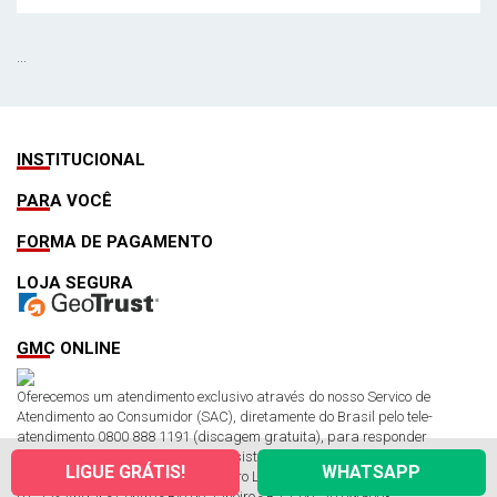
...
INSTITUCIONAL
PARA VOCÊ
FORMA DE PAGAMENTO
LOJA SEGURA
GMC ONLINE
Oferecemos um atendimento exclusivo através do nosso Servico de
Atendimento ao Consumidor (SAC), diretamente do Brasil pelo tele-
atendimento 0800 888 1191 (discagem gratuita), para responder
qualquer dúvida e prestar total assistência aos clientes no Brasil.
LIGUE GRÁTIS!
WHATSAPP
CNPJ: 11.355.161/0001-25 Cadastro Ltda. ME. Endereço: Av. Rio Branco,
01, 12º Andar - Centro - Rio de Janeiro - RJ. Cep: 20.090-003.