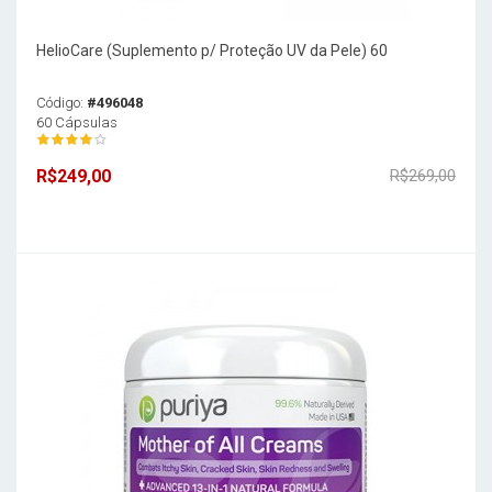
HelioCare (Suplemento p/ Proteção UV da Pele) 60
Código:
#496048
60 Cápsulas
R$249,00
R$269,00