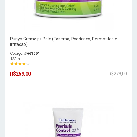
Puriya Creme p/ Pele (Eczema, Psoríases, Dermatites e
Irritação)
Código:
#661291
133ml
R$259,00
R$279,00