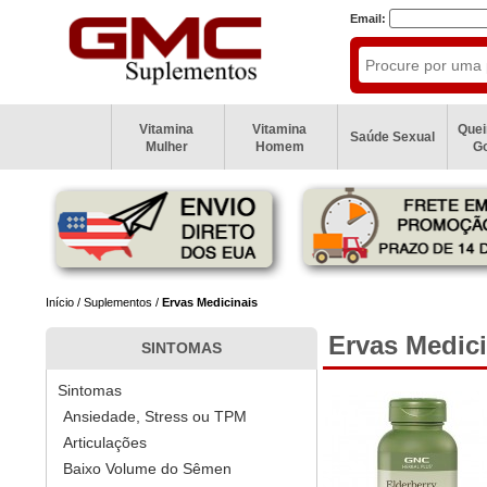
Email:
Vitamina
Vitamina
Que
Saúde Sexual
Mulher
Homem
G
Início
/
Suplementos
/
Ervas Medicinais
Ervas Medici
SINTOMAS
Sintomas
Ansiedade, Stress ou TPM
Articulações
Baixo Volume do Sêmen