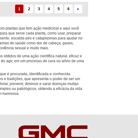
1
2
3
4
5
6
 com plantas que tem ação medicinal e aqui você
para que serve cada planta, como usar, preparar
sento, escalda-pés e cataplasmas para ajudar no
blemas de saúde como dor de cabeça, gases,
potência sexual e muito mais.
s obtidos de uma ação científica natural, eficaz e
do agir, em um processo de cura ou alívio de uma
que é procurada, identificada e conhecida
es e tradições, que apresenta o poder de ser um
iviar, prevenir, diminuir e sarar doenças muitas
mples ou patológicos, obtendo a eficácia da vida
m harmonia.