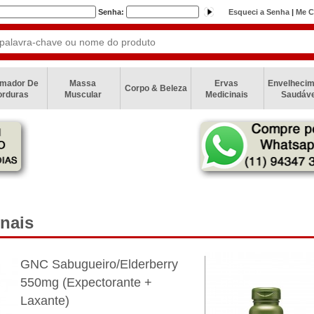
Senha:
Esqueci a Senha
|
Me C
imador De
Massa
Ervas
Envelhecim
Corpo & Beleza
orduras
Muscular
Medicinais
Saudáve
R$59,00
a partir do segundo item.
nais
GNC Sabugueiro/Elderberry
550mg (Expectorante +
Laxante)