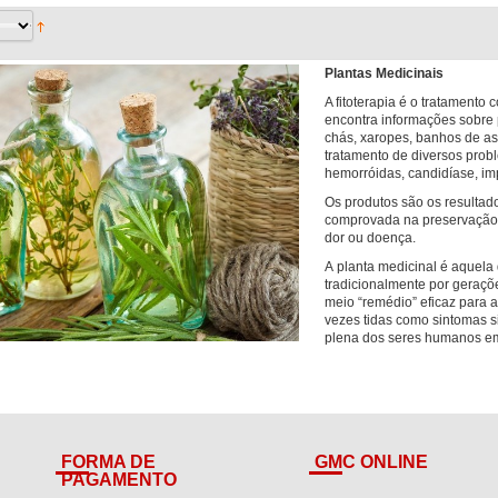
Plantas Medicinais
A fitoterapia é o tratamento
encontra informações sobre 
chás, xaropes, banhos de as
tratamento de diversos pro
hemorróidas, candidíase, im
Os produtos são os resultado
comprovada na preservação 
dor ou doença.
A planta medicinal é aquela 
tradicionalmente por geraçõ
meio “remédio” eficaz para al
vezes tidas como sintomas si
plena dos seres humanos e
FORMA DE
GMC ONLINE
PAGAMENTO