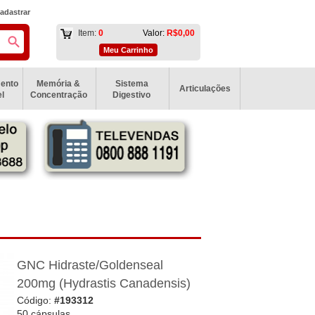
adastrar
Item:
0
Valor:
R$0,00
Meu Carrinho
ento
Memória &
Sistema
Articulações
l
Concentração
Digestivo
GNC Hidraste/Goldenseal
200mg (Hydrastis Canadensis)
Código:
#193312
50 cápsulas