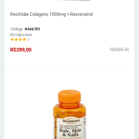
ResVitále Colágeno 1000mg + Resveratrol
Código:
#446701
60 cápsulas
R$289,00
R$329,70