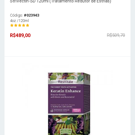
StriVectin-SD 120ml (Tratamento Redutor de Estrias)
Código:
#023943
4oz /120ml
R$489,00
R$509,70