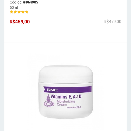
Código:
#964905
50ml
R$459,00
R$479,00