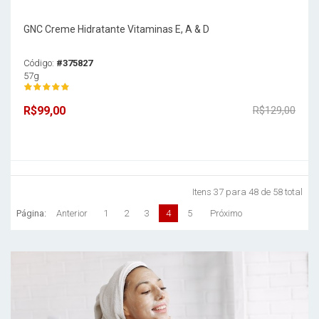
GNC Creme Hidratante Vitaminas E, A & D
Código:
#375827
57g
R$99,00
R$129,00
Itens 37 para 48 de 58 total
Página:
Anterior
1
2
3
4
5
Próximo