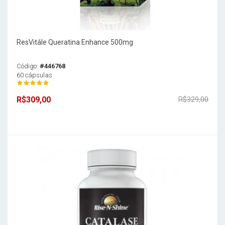
ResVitále Queratina Enhance 500mg
Código:
#446768
60 cápsulas
R$309,00
R$329,00