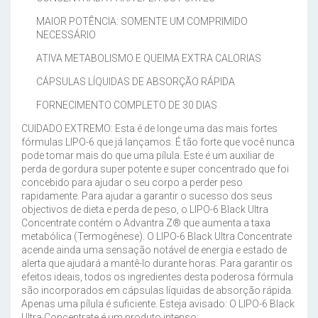
MAIOR POTÊNCIA: SOMENTE UM COMPRIMIDO
NECESSÁRIO
ATIVA METABOLISMO E QUEIMA EXTRA CALORIAS
CÁPSULAS LÍQUIDAS DE ABSORÇÃO RÁPIDA
FORNECIMENTO COMPLETO DE 30 DIAS
CUIDADO EXTREMO: Esta é de longe uma das mais fortes
fórmulas LIPO-6 que já lançamos.
É tão forte que você nunca
pode tomar mais do que uma pílula.
Este é um auxiliar de
perda de gordura super potente e super concentrado que foi
concebido para ajudar o seu corpo a perder peso
rapidamente. Para ajudar a garantir o sucesso dos seus
objectivos de dieta e perda de peso, o LIPO-6 Black Ultra
Concentrate contém o Advantra Z® que aumenta a taxa
metabólica (Termogênese).
O LIPO-6 Black Ultra Concentrate
acende ainda uma sensação notável de energia e estado de
alerta que ajudará a mantê-lo durante horas.
Para garantir os
efeitos ideais, todos os ingredientes desta poderosa fórmula
são incorporados em cápsulas líquidas de absorção rápida.
Apenas uma pílula é suficiente.
Esteja avisado: O LIPO-6 Black
Ultra Concentrate é um produto intenso: