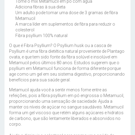
Tome o mix Metamucil em pó com água
Adiciona fibras à sua dieta
Um adulto pode tomar uma dose de 3 gramas de fibra
Metamucil
A marca líder em suplementos de fibra para reduzir o
colesterol
Fibra psyllium 100% natural
O que é Fibra Psyllium? O Psyllium husk ou a casca de
Psyllium é uma fibra dietética natural proveniente de Plantago
ovata, e que tem sido fonte da fibra solúvel e insolúvel em
Metamucil pelos últimos 80 anos. Estudos sugerem que o
psyllium em Metamucil funciona de forma diferente porque
age como um gel em seu sistema digestivo, proporcionando
benefícios para sua saúde geral.
Metamucil ajuda você a sentir menos fome entre as
refeições, pois a fibra psyllium em pó engrossa o Metamucil,
proporcionando uma sensação de saciedade. Ajuda a
manter os níveis de açúcar no sangue saudáveis. Metamucil
forma um gel viscoso que retém alguns açúcares e hidratos
de carbono, que são lentamente liberados e absorvidos no
corpo.